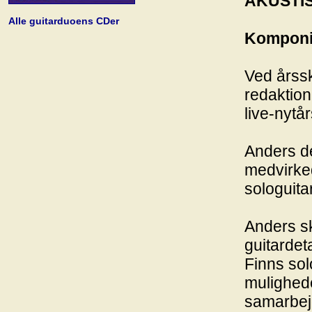
AKUSTI
Alle guitarduoens CDer
Komponis
Ved årss
redaktion
live-nyt
Anders de
medvirke
sologuita
Anders s
guitardet
Finns sol
mulighede
samarbej