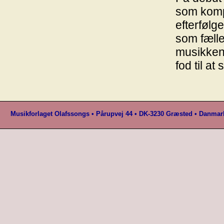
som komp
efterfølg
som fælle
musikken 
fod til a
Musikforlaget Olafssongs • Pårupvej 44 • DK-3230 Græsted • Danmark 