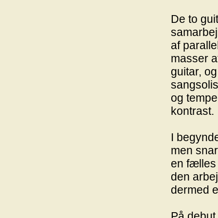
De to guit
samarbej
af parall
masser af
guitar, o
sangsolis
og temper
kontrast.
I begynde
men snar
en fælles
den arbej
dermed et
På debut 