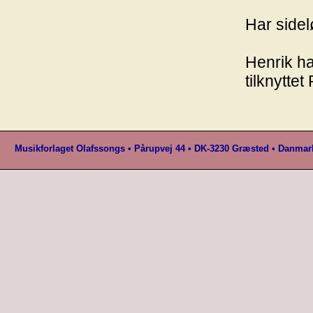
Har side
Henrik ha
tilknytte
Musikforlaget Olafssongs • Pårupvej 44 • DK-3230 Græsted • Danmark 