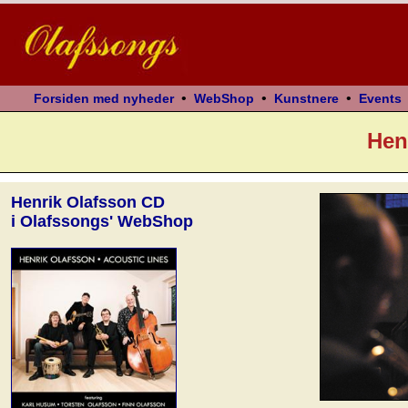
•
•
•
Forsiden med nyheder
WebShop
Kunstnere
Events
Hen
Henrik Olafsson CD
i Olafssongs' WebShop